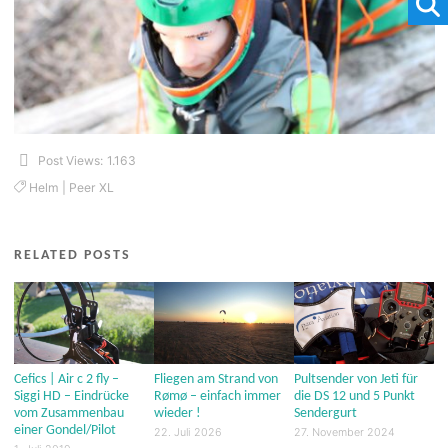
Post Views:
1.163
Helm
|
Peer XL
RELATED POSTS
Cefics | Air c 2 fly –
Fliegen am Strand von
Pultsender von Jeti für
Siggi HD – Eindrücke
Rømø – einfach immer
die DS 12 und 5 Punkt
vom Zusammenbau
wieder !
Sendergurt
einer Gondel/Pilot
22. Juli 2026
27. November 2024