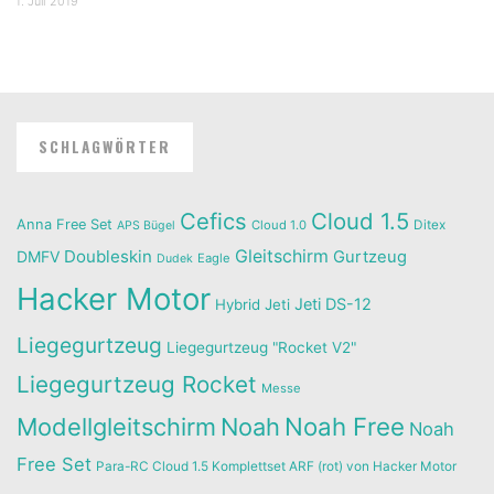
1. Juli 2019
SCHLAGWÖRTER
Cefics
Cloud 1.5
Anna Free Set
Cloud 1.0
Ditex
APS Bügel
Doubleskin
Gleitschirm
DMFV
Gurtzeug
Eagle
Dudek
Hacker Motor
Jeti DS-12
Hybrid
Jeti
Liegegurtzeug
Liegegurtzeug "Rocket V2"
Liegegurtzeug Rocket
Messe
Noah Free
Modellgleitschirm
Noah
Noah
Free Set
Para-RC Cloud 1.5 Komplettset ARF (rot) von Hacker Motor