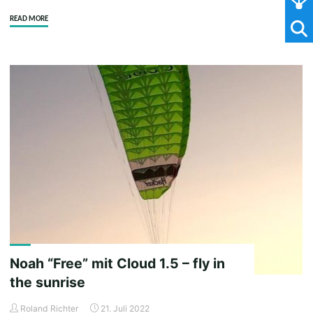
"Noah
READ MORE
Free
–
Sonnenuntergang
in
Colditz"
Noah “Free” mit Cloud 1.5 – fly in
the sunrise
Roland Richter
21. Juli 2022