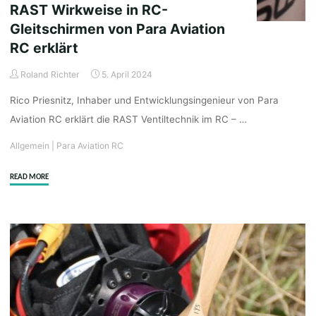
RAST Wirkweise in RC-
Gleitschirmen von Para Aviation
RC erklärt
Roland Richter
5. April 2024
Rico Priesnitz, Inhaber und Entwicklungsingenieur von Para
Aviation RC erklärt die RAST Ventiltechnik im RC – …
Allgemein
|
Para Aviation RC
"RAST
READ MORE
Wirkweise
in
RC-
Gleitschirmen
von
Para
Aviation
RC