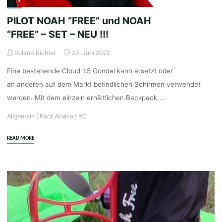
PILOT NOAH “FREE” und NOAH
“FREE” – SET – NEU !!!
Roland Richter
30. Juni 2022
Eine bestehende Cloud 1.5 Gondel kann ersetzt oder
an anderen auf dem Markt befindlichen Schirmen verwendet
werden. Mit dem einzeln erhältlichen Backpack …
Allgemein
|
Para Aviation RC
"PILOT
READ MORE
NOAH
“FREE”
und
NOAH
“FREE”
–
SET