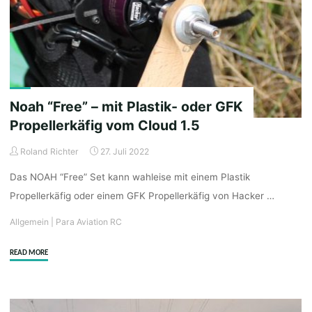
erklärt"
Noah “Free” – mit Plastik- oder GFK
Propellerkäfig vom Cloud 1.5
Roland Richter
27. Juli 2022
Das NOAH “Free” Set kann wahleise mit einem Plastik
Propellerkäfig oder einem GFK Propellerkäfig von Hacker …
Allgemein
|
Para Aviation RC
"Noah
READ MORE
“Free”
–
mit