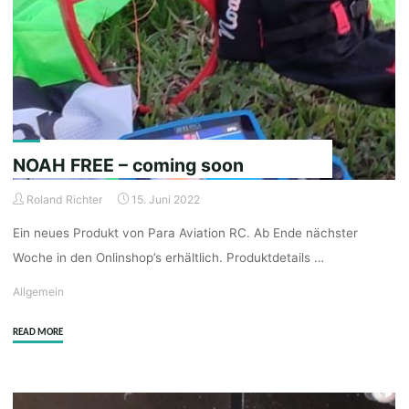
–
NEU
!!!"
NOAH FREE – coming soon
Roland Richter
15. Juni 2022
Ein neues Produkt von Para Aviation RC. Ab Ende nächster
Woche in den Onlinshop’s erhältlich. Produktdetails …
Allgemein
"NOAH
READ MORE
FREE
–
coming