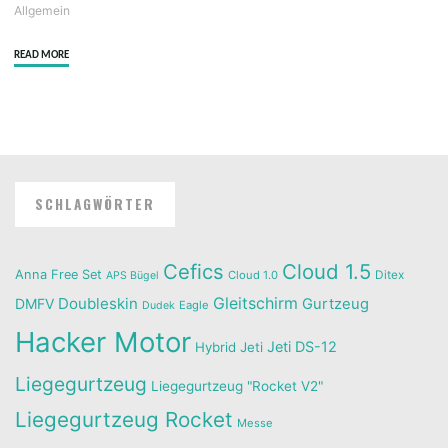
Allgemein
"Zusammenbau
READ MORE
Liegegurtzeug
RoCket
von
Para
Aviation
RC
SCHLAGWÖRTER
–
Teil
1"
Cefics
Cloud 1.5
Anna Free Set
Cloud 1.0
Ditex
APS Bügel
Doubleskin
Gleitschirm
DMFV
Gurtzeug
Eagle
Dudek
Hacker Motor
Jeti DS-12
Hybrid
Jeti
Liegegurtzeug
Liegegurtzeug "Rocket V2"
Liegegurtzeug Rocket
Messe