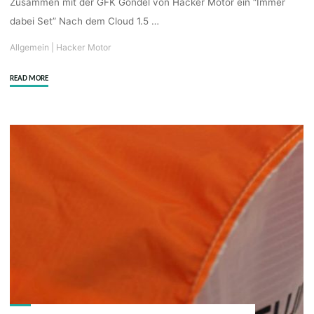
Zusammen mit der GFK Gondel von Hacker Motor ein “Immer
dabei Set” Nach dem Cloud 1.5 …
Allgemein
|
Hacker Motor
"Cloud
READ MORE
1.0
von
Hacker
Motor
für
Neueinsteiger"