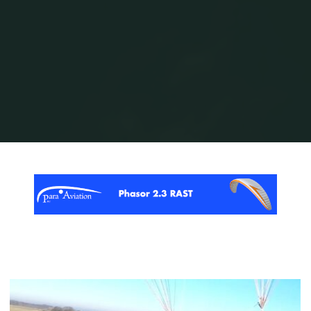
Home
Posts tagged "RC-Paraglider für Einsteiger"