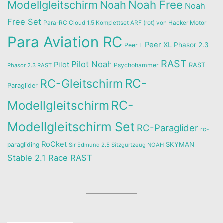
Noah Free
Modellgleitschirm
Noah
Noah
Free Set
Para-RC Cloud 1.5 Komplettset ARF (rot) von Hacker Motor
Para Aviation RC
Peer XL
Phasor 2.3
Peer L
RAST
Pilot Noah
Pilot
Psychohammer
RAST
Phasor 2.3 RAST
RC-
RC-Gleitschirm
Paraglider
RC-
Modellgleitschirm
Modellgleitschirm Set
RC-Paraglider
rc-
RoCket
SKYMAN
paragliding
Sir Edmund 2.5
Sitzgurtzeug NOAH
Stable 2.1 Race RAST