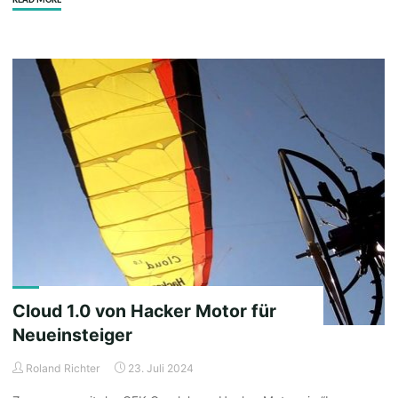
1.5
&
Noah
Free:
Ein
Flug,
der
neugierig
macht"
Cloud 1.0 von Hacker Motor für
Neueinsteiger
Roland Richter
23. Juli 2024