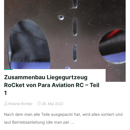
soon"
Zusammenbau Liegegurtzeug
RoCket von Para Aviation RC – Teil
1
Roland Richter
26. Mai 2022
Nach dem man alle Teile ausgepackt hat, wird alles sortiert und
laut Betriebsanleitung (die man per …