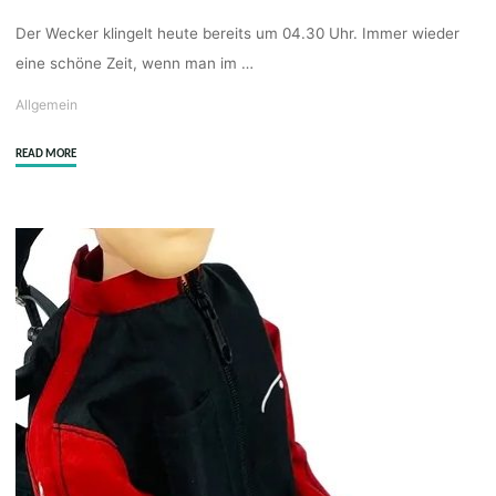
Der Wecker klingelt heute bereits um 04.30 Uhr. Immer wieder
eine schöne Zeit, wenn man im …
Allgemein
"Noah
READ MORE
“Free”
mit
Cloud
1.5
–
fly
in
the
sunrise"